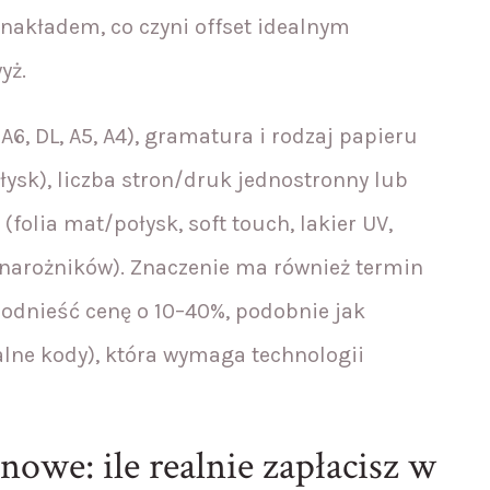
nakładem, co czyni offset idealnym
yż.
A6, DL, A5, A4), gramatura i rodzaj papieru
łysk), liczba stron/druk jednostronny lub
(folia mat/połysk, soft touch, lakier UV,
 narożników). Znaczenie ma również termin
 podnieść cenę o 10–40%, podobnie jak
alne kody), która wymaga technologii
owe: ile realnie zapłacisz w