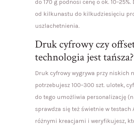
do 170 g podnosi cenę o ok. 10–25%. 
od kilkunastu do kilkudziesięciu pr
uszlachetnienia.
Druk cyfrowy czy offse
technologia jest tańsza?
Druk cyfrowy wygrywa przy niskich n
potrzebujesz 100–300 szt. ulotek, cy
do tego umożliwia personalizację (np
sprawdza się też świetnie w testach 
różnymi kreacjami i weryfikujesz, kt