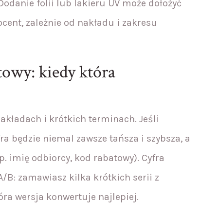
Dodanie folii lub lakieru UV może dołożyć
ocent, zależnie od nakładu i zakresu
towy: kiedy która
akładach i krótkich terminach. Jeśli
fra będzie niemal zawsze tańsza i szybsza, a
. imię odbiorcy, kod rabatowy). Cyfra
A/B: zamawiasz kilka krótkich serii z
óra wersja konwertuje najlepiej.